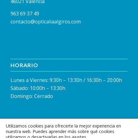
46021 Valencia
963 69 37 49
contacto@opticaliaalgiros.com
HORARIO
Lunes a Viernes: 9:30h – 13:30h / 16:30h – 20:00h
Sábado: 10:00h – 13:30h
Domingo: Cerrado
Utilizamos cookies para ofrecerte la mejor experiencia en
nuestra web. Puedes aprender más sobre qué cookies
utilizamos o desactivarlas en los ajustes.
© Copyright - Opticalia Algirós - Diseño:
Gaudisa