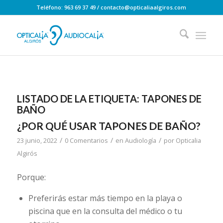
Teléfono: 963 69 37 49 / contacto@opticaliaalgiros.com
LISTADO DE LA ETIQUETA:
TAPONES DE
BAÑO
¿POR QUÉ USAR TAPONES DE BAÑO?
/
/
/
23 junio, 2022
0 Comentarios
en
Audiología
por
Opticalia
Algirós
Porque:
Preferirás estar más tiempo en la playa o
piscina que en la consulta del médico o tu